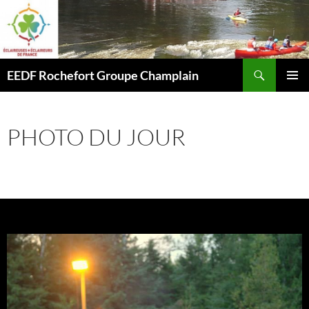
Aller
au
contenu
Recherche
EEDF Rochefort Groupe Champlain
MENU
PRINCI
PHOTO DU JOUR