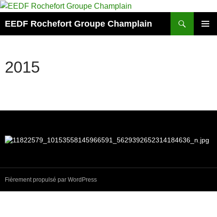
Aller
au
Recherche
EEDF Rochefort Groupe Champlain
contenu
MENU
PRINCI
2015
Fièrement propulsé par WordPress