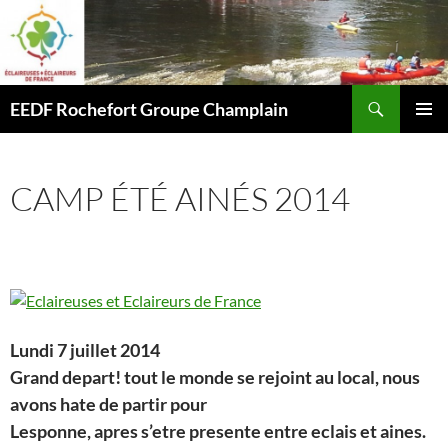
Aller
au
contenu
Recherche
EEDF Rochefort Groupe Champlain
MENU
PRINCI
CAMP ÉTÉ AINÉS 2014
Lundi 7 juillet 2014
Grand depart! tout le monde se rejoint au local, nous
avons hate de partir pour
Lesponne, apres s’etre presente entre eclais et aines.