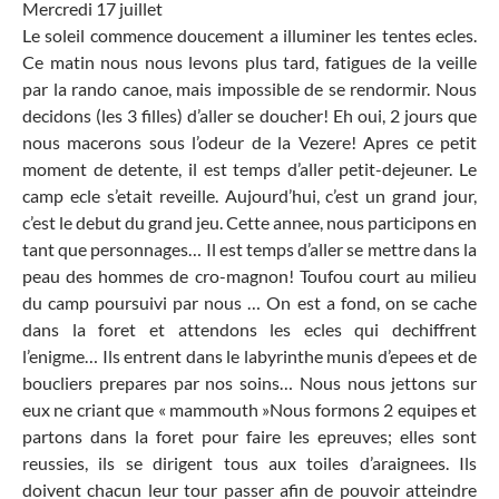
Mercredi 17 juillet
Le soleil commence doucement a illuminer les tentes ecles.
Ce matin nous nous levons plus tard, fatigues de la veille
par la rando canoe, mais impossible de se rendormir. Nous
decidons (les 3 filles) d’aller se doucher! Eh oui, 2 jours que
nous macerons sous l’odeur de la Vezere! Apres ce petit
moment de detente, il est temps d’aller petit-dejeuner. Le
camp ecle s’etait reveille. Aujourd’hui, c’est un grand jour,
c’est le debut du grand jeu. Cette annee, nous participons en
tant que personnages… Il est temps d’aller se mettre dans la
peau des hommes de cro-magnon! Toufou court au milieu
du camp poursuivi par nous … On est a fond, on se cache
dans la foret et attendons les ecles qui dechiffrent
l’enigme… Ils entrent dans le labyrinthe munis d’epees et de
boucliers prepares par nos soins… Nous nous jettons sur
eux ne criant que « mammouth »Nous formons 2 equipes et
partons dans la foret pour faire les epreuves; elles sont
reussies, ils se dirigent tous aux toiles d’araignees. Ils
doivent chacun leur tour passer afin de pouvoir atteindre