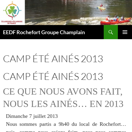
Aller
au
contenu
Recherche
EEDF Rochefort Groupe Champlain
MENU
PRINCI
CAMP ÉTÉ AINÉS 2013
CAMP ÉTÉ AINÉS 2013
CE QUE NOUS AVONS FAIT,
NOUS LES AINÉS… EN 2013
Dimanche 7 juillet 2013
Nous sommes partis a 9h40 du local de Rochefort…
puis, comme nous avions faim, nous nous sommes