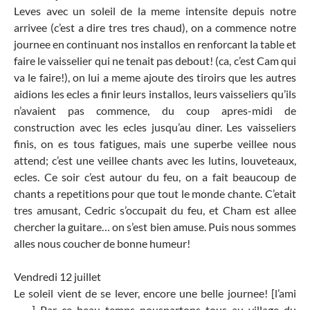
Leves avec un soleil de la meme intensite depuis notre
arrivee (c’est a dire tres tres chaud), on a commence notre
journee en continuant nos installos en renforcant la table et
faire le vaisselier qui ne tenait pas debout! (ca, c’est Cam qui
va le faire!), on lui a meme ajoute des tiroirs que les autres
aidions les ecles a finir leurs installos, leurs vaisseliers qu’ils
n’avaient pas commence, du coup apres-midi de
construction avec les ecles jusqu’au diner. Les vaisseliers
finis, on es tous fatigues, mais une superbe veillee nous
attend; c’est une veillee chants avec les lutins, louveteaux,
ecles. Ce soir c’est autour du feu, on a fait beaucoup de
chants a repetitions pour que tout le monde chante. C’etait
tres amusant, Cedric s’occupait du feu, et Cham est allee
chercher la guitare… on s’est bien amuse. Puis nous sommes
alles nous coucher de bonne humeur!
Vendredi 12 juillet
Le soleil vient de se lever, encore une belle journee! [l’ami
——] Par ce beau temps nouspartons tous au village du