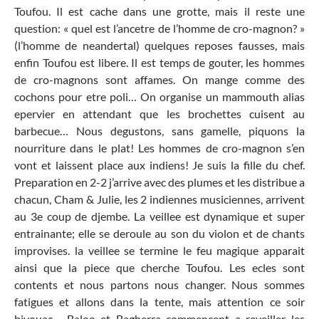
Toufou. Il est cache dans une grotte, mais il reste une
question: « quel est l’ancetre de l’homme de cro-magnon? »
(l’homme de neandertal) quelques reposes fausses, mais
enfin Toufou est libere. Il est temps de gouter, les hommes
de cro-magnons sont affames. On mange comme des
cochons pour etre poli… On organise un mammouth alias
epervier en attendant que les brochettes cuisent au
barbecue… Nous degustons, sans gamelle, piquons la
nourriture dans le plat! Les hommes de cro-magnon s’en
vont et laissent place aux indiens! Je suis la fille du chef.
Preparation en 2-2 j’arrive avec des plumes et les distribue a
chacun, Cham & Julie, les 2 indiennes musiciennes, arrivent
au 3e coup de djembe. La veillee est dynamique et super
entrainante; elle se deroule au son du violon et de chants
improvises. la veillee se termine le feu magique apparait
ainsi que la piece que cherche Toufou. Les ecles sont
contents et nous partons nous changer. Nous sommes
fatigues et allons dans la tente, mais attention ce soir
bivouac… Baloo et Bagherra commencent a reveiller les