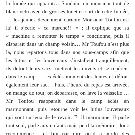
la fumée qui apparut… Soudain, un monsieur tout de
blanc vetu avec de grosses lunettes sort de cette fumée,
… les jeunes deviennent curieux Monsieur Toufou est
la! il s’écrie « ca marche!!! » ; il explique que sa
« machine a remonter le temps » fonctionne, puis il
disparaît dans un champ voisin… Mr Toufou n’est plus
la, nous repartons tous dans nos sous-camps afin que
les lutins et les louveteaux s’installent tranquillement;
ils defont leurs sacs, mettent les duvets et se repèrent
dans le camp… Les éclés montent des tentes et défont
également leur sac… Puis, l’heure du repas est arrivée,
on mange de tout, on débarrasse, on lave la vaisselle….
Mr Toufou réapparait dans le camp éclés en
marmonnant, puis retourne voir les lutins louveteaux
qui sont curieux de le revoir. Et il marmonne, il parle
tout seul, parle aux enfants mais perd la mémoire, donc
recommence… et fini par dire qu’il a perdu des